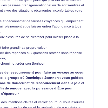
vies passées, transgénérationnel ou de sorts/entités et
nt vivre des situations récurrentes inconfortables voire
,
 et déconnecter de fausses croyances qui empêchent
ir pleinement et de laisser entrer l’abondance à tous
,
ux blessures de se cicatriser pour laisser place à la
t faire grandir sa propre valeur,
cher des réponses aux questions restées sans réponse
jour,
n chemin et créer son Bonheur.
es de ressourcement pour faire un voyage au coeur
vec le groupe où Dominique Jeanneret vous guidera
ace de douceur et de ressourcement dans la joie et
afin de renouer avec la puissance d’Être pour
 s’épanouir.
des intentions claires et verrez pourquoi vous n’arrivez
e vos objectifs de vie et la réalisation de vos désirs et