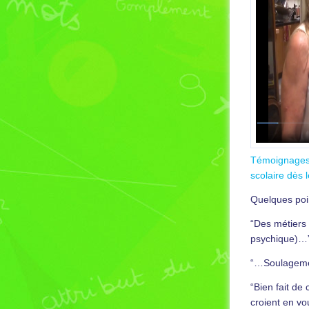
Témoignages d
scolaire dès 
Quelques poin
“Des métiers 
psychique)…
“…Soulageme
“Bien fait de 
croient en vo