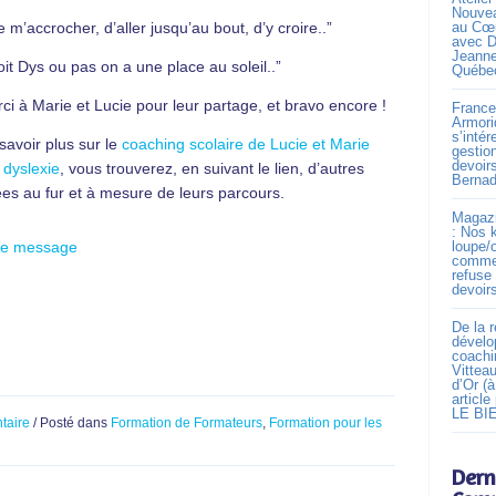
Nouve
 m’accrocher, d’aller jusqu’au bout, d’y croire..”
au Cœu
avec D
Jeanne
soit Dys ou pas on a une place au soleil..”
Québe
i à Marie et Lucie pour leur partage, et bravo encore !
France
Armori
s’intér
savoir plus sur le
coaching scolaire de Lucie et Marie
gestio
devoir
 dyslexie
, vous trouverez, en suivant le lien, d’autres
Bernad
ées au fur et à mesure de leurs parcours.
Magazi
: Nos k
ce message
loupe/
commen
refuse 
devoir
De la 
dévelo
coachin
Vittea
d’Or (à
article
LE BI
taire
/ Posté dans
Formation de Formateurs
,
Formation pour les
Dern