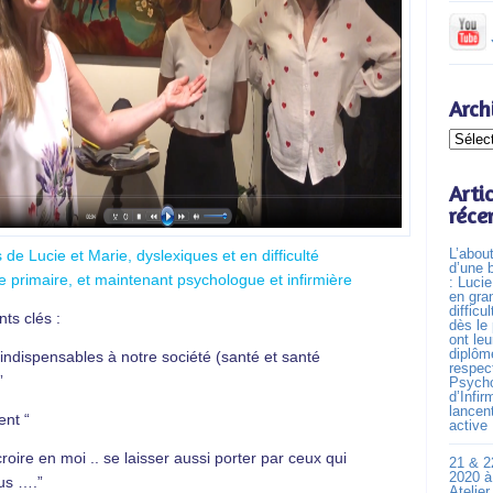
Arch
Archives
Arti
réce
L’abou
e Lucie et Marie, dyslexiques et en difficulté
d’une b
le primaire, et maintenant psychologue et infirmière
: Lucie
en gra
difficu
ts clés :
dès le 
ont leu
diplôm
indispensables à notre société (santé et santé
respec
”
Psycho
d’Infir
lancen
nt “
active
croire en moi .. se laisser aussi porter par ceux qui
21 & 2
2020 à
us ….”
Atelie