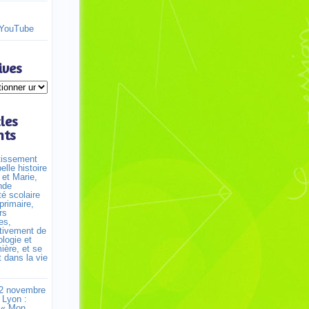
YouTube
ives
cles
nts
tissement
elle histoire
 et Marie,
nde
lté scolaire
primaire,
rs
es,
tivement de
logie et
mière, et se
t dans la vie
2 novembre
 Lyon :
r « Mon