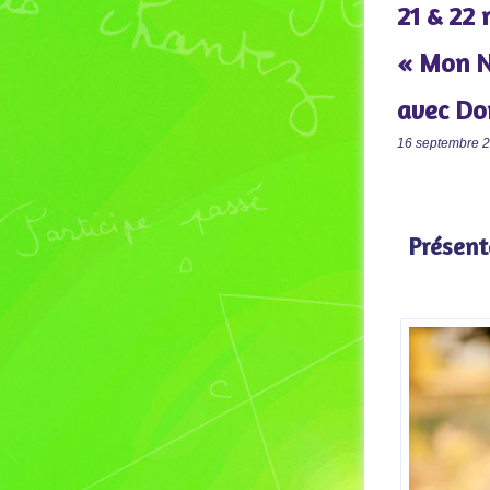
21 & 22 
« Mon N
avec Do
16 septembre 2
Présent