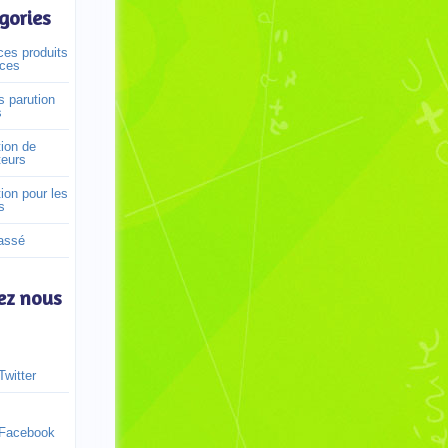
gories
es produits
ices
s parution
s
ion de
eurs
ion pour les
s
assé
ez nous
witter
Facebook