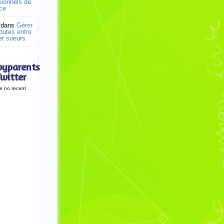
sionnels de
nce
dans
Gérer
putes entre
et soeurs
yparents
Twitter
e no recent