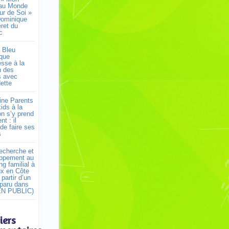
au Monde
r de Soi »
ominique
ret du
c
 Bleu
que
esse à la
n des
s avec
ette
ne Parents
ids à la
on s’y prend
t : il
de faire ses
s
recherche et
ppement au
g familial à
ux en Côte
 partir d’un
 paru dans
EN PUBLIC)
iers