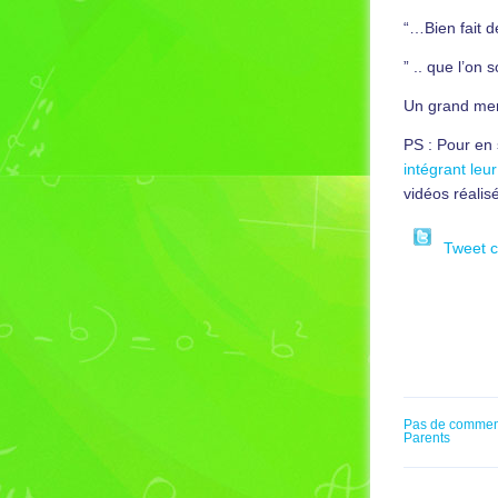
“…Bien fait de
” .. que l’on 
Un grand merc
PS : Pour en 
intégrant leur
vidéos réalis
Tweet 
Pas de commen
Parents