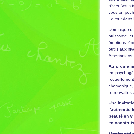
rêves. Vous 
vous empêchen
Le tout dans 
Dominique util
puissante et
émotions éme
outils aux ni
Amérindiens.
Au program
en psychogén
recueilleme
chamanique, s
retrouvailles
Une invitati
l’authenticit
beauté en v
en construis