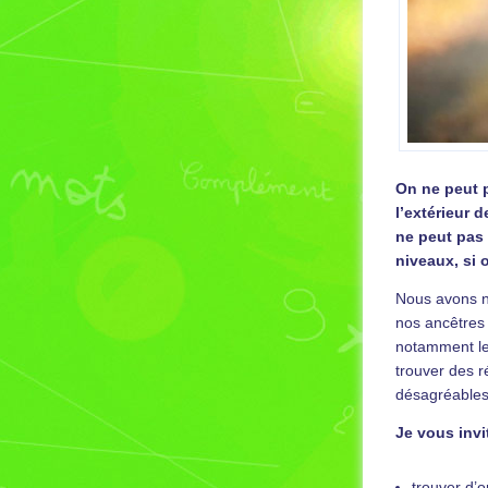
On ne peut p
l’extérieur 
ne peut pas 
niveaux, si 
Nous avons no
nos ancêtres 
notamment les
trouver des r
désagréables
Je vous invi
trouver d’o