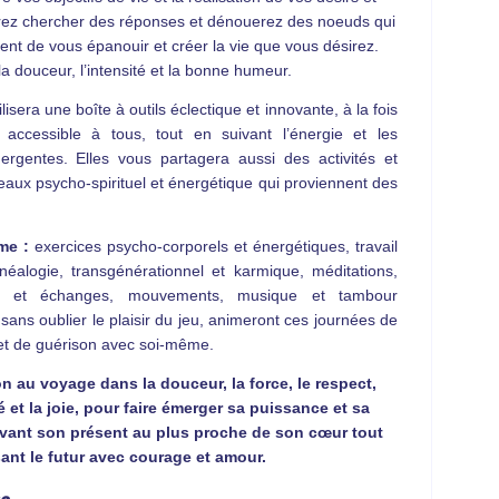
irez chercher des réponses et dénouerez des noeuds qui
t de vous épanouir et créer la vie que vous désirez.
la douceur, l’intensité et la bonne humeur.
isera une boîte à outils éclectique et innovante, à la fois
 accessible à tous, tout en suivant l’énergie et les
rgentes. Elles vous partagera aussi des activités et
veaux psycho-spirituel et énergétique qui proviennent des
me :
exercices psycho-corporels et énergétiques, travail
éalogie, transgénérationnel et karmique, méditations,
nt et échanges, mouvements, musique et tambour
ans oublier le plaisir du jeu, animeront ces journées de
 et de guérison avec soi-même.
on au voyage dans la douceur, la force, le respect,
é et la joie, pour faire émerger sa puissance et sa
ivant son présent au plus proche de son cœur tout
ant le futur avec courage et amour.