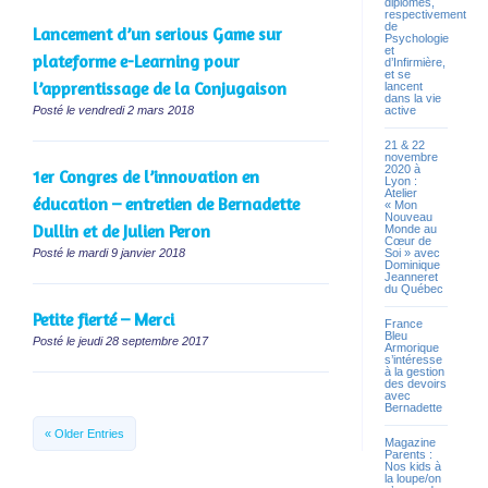
diplômes,
respectivement
de
Lancement d’un serious Game sur
Psychologie
et
plateforme e-Learning pour
d’Infirmière,
et se
l’apprentissage de la Conjugaison
lancent
dans la vie
active
Posté le vendredi 2 mars 2018
21 & 22
novembre
2020 à
1er Congres de l’innovation en
Lyon :
Atelier
éducation – entretien de Bernadette
« Mon
Nouveau
Dullin et de Julien Peron
Monde au
Cœur de
Soi » avec
Posté le mardi 9 janvier 2018
Dominique
Jeanneret
du Québec
Petite fierté – Merci
France
Bleu
Posté le jeudi 28 septembre 2017
Armorique
s’intéresse
à la gestion
des devoirs
avec
Bernadette
« Older Entries
Magazine
Parents :
Nos kids à
la loupe/on