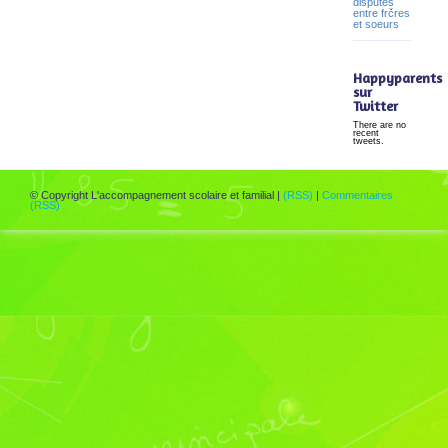
disputes
entre frčres
et soeurs
Happyparents
sur
Twitter
There are no
recent
tweets.
© Copyright L'accompagnement scolaire et familial |
(RSS)
|
Commentaires
(RSS)