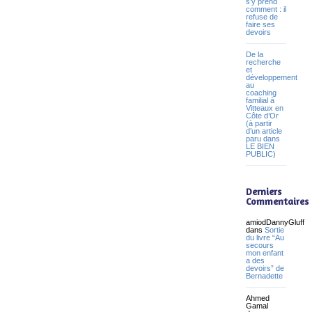
s’y prend
comment : il
refuse de
faire ses
devoirs
De la
recherche
et
développement
au
coaching
familial à
Vitteaux en
Côte d’Or
(à partir
d’un article
paru dans
LE BIEN
PUBLIC)
Derniers
Commentaires
amiodDannyGluff
dans
Sortie
du livre “Au
secours
mon enfant
a des
devoirs” de
Bernadette
Ahmed
Gamal