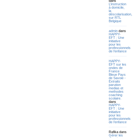
dans
L’instruction
à domicile,
la
déscolarisation,
sur RTL
Belgique
admin
dans
HAPPY-
EFT : Une
initiative
pour les
professionnels
de l’enfance
HAPPY-
EFT sur les
ondes de
France
Bleue Pays
de Savoie -
Extraits
parution
medias et
methodes
coaching
scolaire.
dans
HAPPY-
EFT : Une
initiative
pour les
professionnels
de l’enfance
Rafika
dans
Gérer les