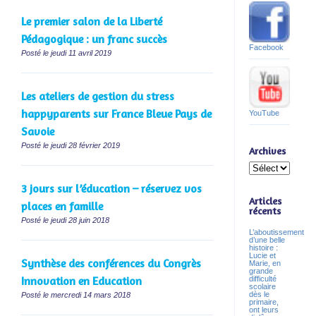
Le premier salon de la Liberté
Pédagogique : un franc succès
Facebook
Posté le jeudi 11 avril 2019
Les ateliers de gestion du stress
happyparents sur France Bleue Pays de
YouTube
Savoie
Posté le jeudi 28 février 2019
Archives
Archives
3 jours sur l’éducation – réservez vos
Articles
places en famille
récents
Posté le jeudi 28 juin 2018
L’aboutissement
d’une belle
histoire :
Lucie et
Synthèse des conférences du Congrès
Marie, en
grande
difficulté
Innovation en Education
scolaire
dès le
Posté le mercredi 14 mars 2018
primaire,
ont leurs